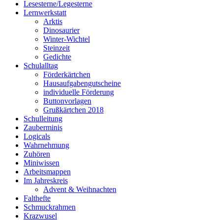
Lesesterne/Legesterne
Lernwerkstatt
Arktis
Dinosaurier
Winter-Wichtel
Steinzeit
Gedichte
Schulalltag
Förderkärtchen
Hausaufgabengutscheine
individuelle Förderung
Buttonvorlagen
Grußkärtchen 2018
Schulleitung
Zauberminis
Logicals
Wahrnehmung
Zuhören
Miniwissen
Arbeitsmappen
Im Jahreskreis
Advent & Weihnachten
Falthefte
Schmuckrahmen
Krazwusel