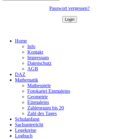
Passwort vergessen?
Home
Info
Kontakt
Impressum
Datenschutz
AGB
DAZ
Mathematik
Mathespiele
Fotokartei Einmaleins
Geometrie
Einmaleins
Zahlenraum bis 20
Zahl des Tages
Schulanfang
Sachunterricht
Legekreise
Logbuch